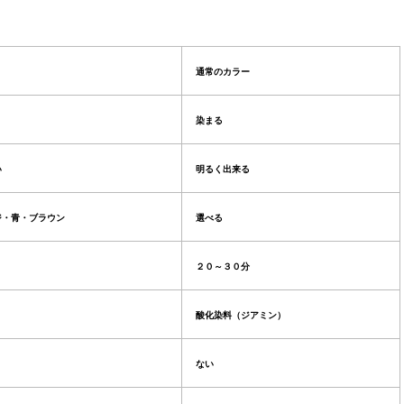
通常のカラー
染まる
い
明るく出来る
ジ・青・ブラウン
選べる
２０～３０分
酸化染料（ジアミン）
ない