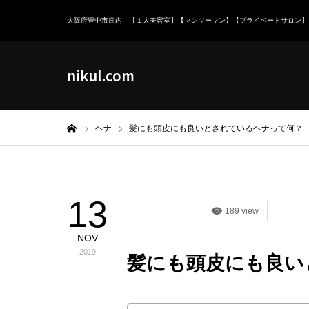
大阪府豊中市庄内 【１人美容室】【マンツーマン】【プライベートサロン】
nikul.com
ホーム
ヘナ
髪にも頭皮にも良いとされているヘナって何？
13
ヘナ
189 view
NOV
2019
髪にも頭皮にも良い