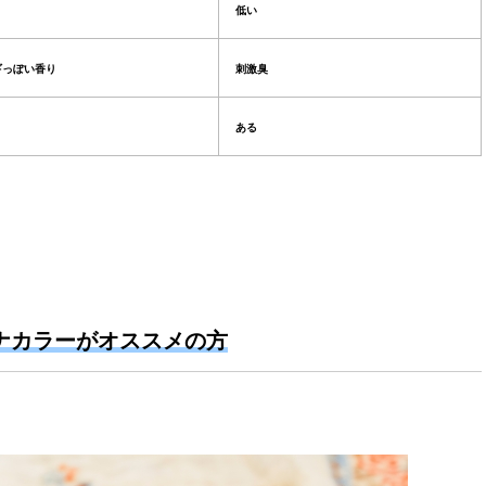
低い
ギっぽい香り
刺激臭
ある
ナカラーがオススメの方