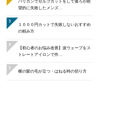
バリカンでセルフカットをして後ろが絶
望的に失敗したメンズ…
3
１０００円カットで失敗しないおすすめ
の頼み方
4
【初心者のお悩み改善】波ウェーブをス
トレートアイロンで作…
5
横の髪の毛が立つ・はねる時の切り方