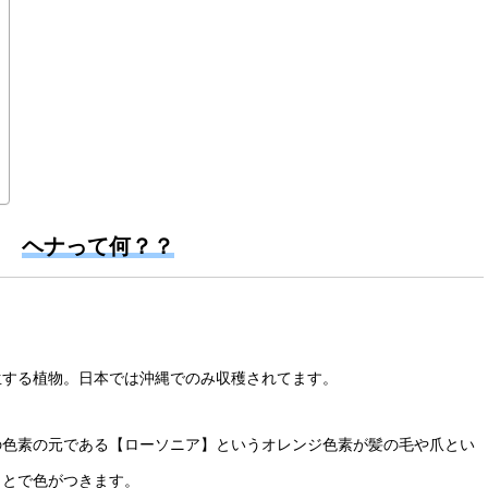
ヘナって何？？
生する植物。日本では沖縄でのみ収穫されてます。
の色素の元である【ローソニア】というオレンジ色素が髪の毛や爪とい
ことで色がつきます。