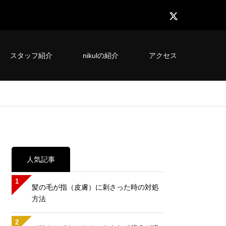
スタッフ紹介
nikulの紹介
アクセス
人気記事
1
髪の毛が指（皮膚）に刺さった時の対処
方法
2