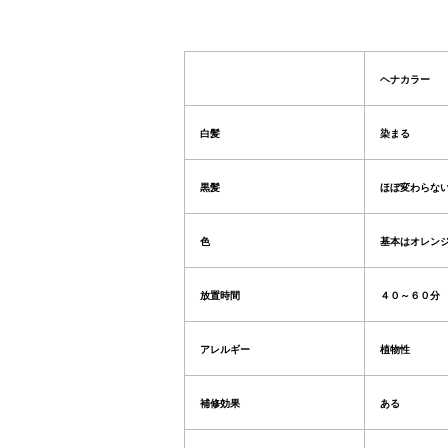
ヘナカラー
白髪
染まる
黒髪
ほぼ変わらな
色
基本はオレン
放置時間
４０～６０分
アレルギー
植物性
補修効果
ある