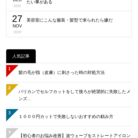
たい事がある
2020
27
美容室にこんな服装・髪型で来られたら嫌だ
NOV
2019
人気記事
1
髪の毛が指（皮膚）に刺さった時の対処方法
2
バリカンでセルフカットをして後ろが絶望的に失敗したメ
ンズ…
3
１０００円カットで失敗しないおすすめの頼み方
4
【初心者のお悩み改善】波ウェーブをストレートアイロン